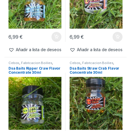
37,99
€
34,99
€
6,99
€
Añadir a lista de deseos
Añadir a lista de deseos
Cebos
,
Fabricacion Boilies
,
Cebos
,
Fabricacion Boilies
,
Ingredientes
,
Liquidos
Ingredientes
,
Liquidos
Dsa Baits Ocean Secret
Dsa Baits Peach Flavor
Flavor Concentrate 30ml
Concentrate 30ml
6,99
€
6,99
€
Añadir a lista de deseos
Añadir a lista de deseos