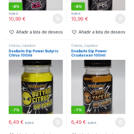
Añadir a lista de deseos
Añadir a lista de deseos
Cebos
,
Liquidos
Cebos
,
Liquidos
DsaBaits Cls Squid P 1L
DsaBaits Cls Sweet Peanut 1L
-
8%
-
8%
11,99
€
11,99
€
10,99
€
10,99
€
Añadir a lista de deseos
Añadir a lista de deseos
Cebos
,
Liquidos
Cebos
,
Liquidos
DsaBaits Dip Power Butyric
DsaBaits Dip Power
Citrus 100ml
Crustacean 100ml