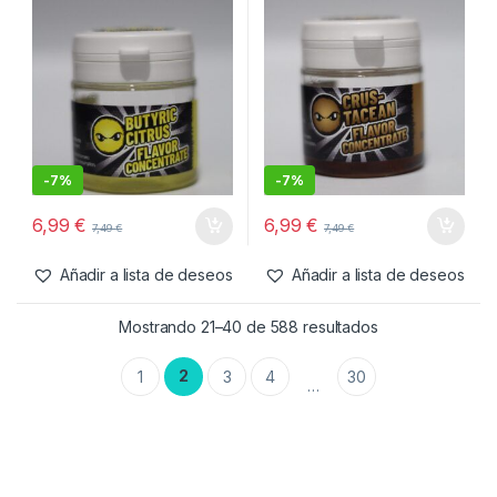
-
7%
-
7%
6,49
€
6,49
€
6,99
€
6,99
€
Añadir a lista de deseos
Añadir a lista de deseos
Cebos
,
Liquidos
Cebos
,
Liquidos
DsaBaits Flavor Concentrado
DsaBaits Flavor Concentrado
Butyric Citrus 30ml
Crustacean 30ml
-
7%
-
7%
6,99
€
6,99
€
7,49
€
7,49
€