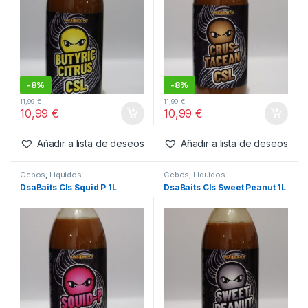
-
9%
-
9%
9,99
€
9,99
€
10,99
€
10,99
€
Añadir a lista de deseos
Añadir a lista de deseos
Cebos
,
Liquidos
Cebos
,
Liquidos
DsaBaits Cls Butyric Citrus 1L
DsaBaits Cls Crustacean 1L
-
8%
-
8%
11,99
€
11,99
€
10,99
€
10,99
€