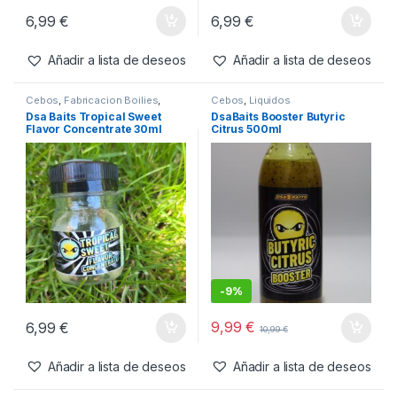
Cebos
,
Fabricacion Boilies
,
Cebos
,
Fabricacion Boilies
,
Ingredientes
,
Liquidos
Ingredientes
,
Liquidos
Dsa Baits Ripper Craw Flavor
Dsa Baits Straw Crab Flavor
Concentrate 30ml
Concentrate 30ml
6,99
€
6,99
€
Añadir a lista de deseos
Añadir a lista de deseos
Cebos
,
Fabricacion Boilies
,
Cebos
,
Liquidos
Ingredientes
,
Liquidos
Dsa Baits Tropical Sweet
DsaBaits Booster Butyric
Flavor Concentrate 30ml
Citrus 500ml