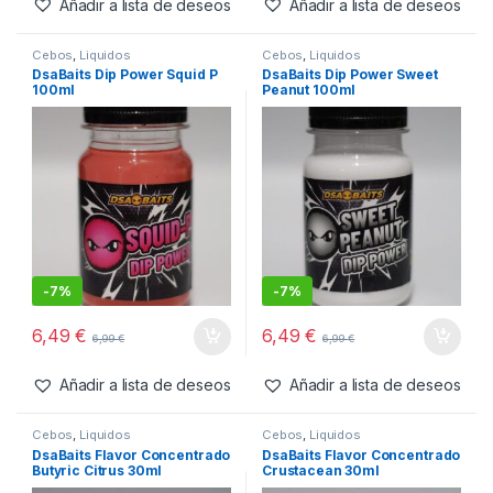
-
7%
-
7%
6,49
€
6,49
€
6,99
€
6,99
€
Añadir a lista de deseos
Añadir a lista de deseos
Cebos
,
Liquidos
Cebos
,
Liquidos
DsaBaits Dip Power Squid P
DsaBaits Dip Power Sweet
100ml
Peanut 100ml