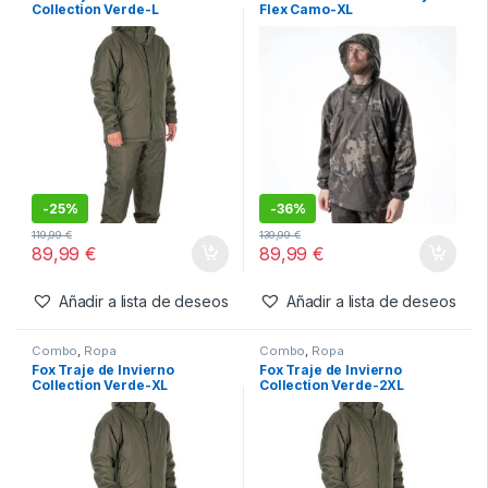
-
27%
-
20%
149,99
€
119,99
€
109,99
€
95,99
€
Añadir a lista de deseos
Añadir a lista de deseos
Combo
,
Ropa
Ropa
,
Sudaderas
Fox Traje de Invierno
Nash Sudadera Zt Lite Hydra
Collection Verde-L
Flex Camo-XL
-
25%
-
36%