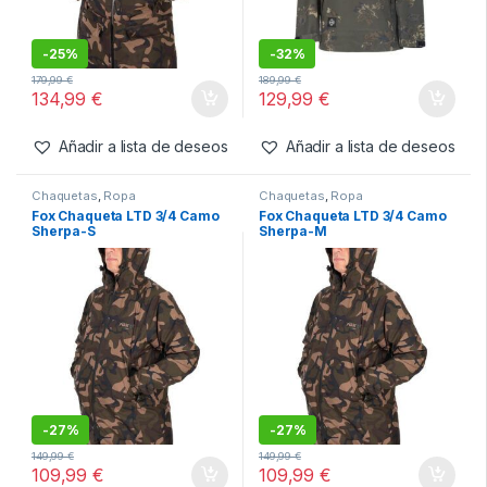
Añadir a lista de deseos
Añadir a lista de deseos
Chaquetas
,
Ropa
Chaquetas
,
Ropa
Fox Chaqueta RS25K CAMO
Nash Scope Waterproof
3/4 -2XL
Smock-2XL
-
25%
-
32%
179,99
€
189,99
€
134,99
€
129,99
€
Añadir a lista de deseos
Añadir a lista de deseos
Chaquetas
,
Ropa
Chaquetas
,
Ropa
Fox Chaqueta LTD 3/4 Camo
Fox Chaqueta LTD 3/4 Camo