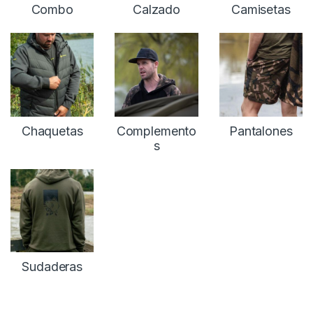
Inicio
Carpfishing
Ropa
Ropa Categorías
Combo
Calzado
Camisetas
Chaquetas
Complemento
Pantalones