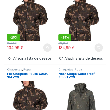
-
24%
-
25%
209,99
€
179,99
€
159,99
€
134,99
€
Añadir a lista de deseos
Añadir a lista de deseos
Chaquetas
,
Ropa
Chaquetas
,
Ropa
Fox Chaqueta RS25K CAMO
Fox Chaqueta RS25K CAMO
3/4 -M
3/4 -L
-
25%
-
25%
179,99
€
179,99
€
134,99
€
134,99
€