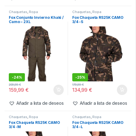
-
24%
-
24%
209,99
€
209,99
€
159,99
€
159,99
€
Añadir a lista de deseos
Añadir a lista de deseos
Chaquetas
,
Ropa
Chaquetas
,
Ropa
Fox Conjunto Invierno Khaki /
Fox Chaqueta RS25K CAMO
Camo – 2XL
3/4 -S