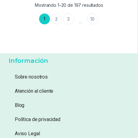
-
25%
-
18%
119,99
€
109,99
€
89,99
€
89,99
€
Añadir a lista de deseos
Añadir a lista de deseos
Mostrando 1–20 de 197 resultados
1
2
3
10
…
Información