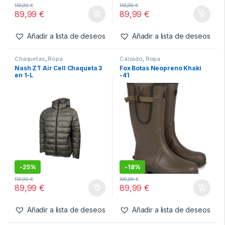
Chaquetas
,
Ropa
Chaquetas
,
Ropa
Nash ZT Air Cell Chaqueta 3
Nash ZT Air Cell Chaqueta 3
en 1-S
en 1-M
-
25%
-
25%
119,99
€
119,99
€
89,99
€
89,99
€
Añadir a lista de deseos
Añadir a lista de deseos
Chaquetas
,
Ropa
Calzado
,
Ropa
Nash ZT Air Cell Chaqueta 3
Fox Botas Neopreno Khaki
en 1-L
-41